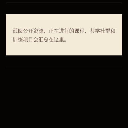
孤阅公开资源、正在进行的课程、共学社群和
训练项目会汇总在这里。
01
万国多语
SUBTOPIC
万国多语、世界公民、西班牙语与语言训练。